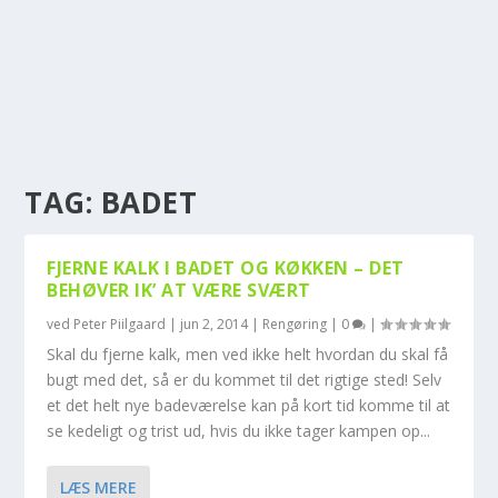
TAG:
BADET
FJERNE KALK I BADET OG KØKKEN – DET
BEHØVER IK’ AT VÆRE SVÆRT
ved
Peter Piilgaard
|
jun 2, 2014
|
Rengøring
|
0
|
Skal du fjerne kalk, men ved ikke helt hvordan du skal få
bugt med det, så er du kommet til det rigtige sted! Selv
et det helt nye badeværelse kan på kort tid komme til at
se kedeligt og trist ud, hvis du ikke tager kampen op...
LÆS MERE