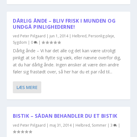
DÅRLIG ÅNDE – BLIV FRISK I MUNDEN OG
UNDGÅ PINLIGHEDERNE!
ved
Peter Piilgaard
|
jun 1, 2014
|
Helbred
,
Personlig pleje
,
Sygdom
|
0
|
Dårlig ånde – Vi har det alle og det kan være utroligt
pinligt at se folk flytte sig væk, eller nævne overfor dig,
at du har dårlig ånde. Ingen ønsker at være den andre
føler sig frastødt over, så her har du et par råd til...
LÆS MERE
BISTIK – SÅDAN BEHANDLER DU ET BISTIK
ved
Peter Piilgaard
|
maj 31, 2014
|
Helbred
,
Sommer
|
3
|