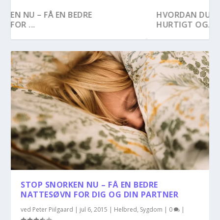
HVORDAN DU LINDRER SOLSKOLDNING –
HURTIGT OG...
STOP SNORKEN NU – FÅ EN BEDRE
NATTESØVN FOR DIG OG DIN PARTNER
ved
Peter Piilgaard
|
jul 6, 2015
|
Helbred
,
Sygdom
|
0
|