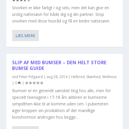
Snorken er ikke farligt i sig selv, men det kan give en
urolig nattesøvn for både dig og din partner. Stop
snorken med disse husråd og få en bedre nattesøvn
LÆS MERE
SLIP AF MED BUMSER – DEN HELT STORE
BUMSE GUIDE
ved
Peter Piilgaard
|
aug 28, 2014
|
Helbred
,
Skønhed
,
Wellness
|
0
|
Bumser er en generelt uønsket ting hos alle, men for
specielt teenagere i 17-18 års alderen er bumserne
simpelthen ikke til at komme uden om. I puberteten
øger kroppen sin produktion af det mandlige
konshormon androgen hos begge...