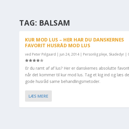
TAG:
BALSAM
KUR MOD LUS – HER HAR DU DANSKERNES
FAVORIT HUSRÅD MOD LUS
ved
Peter Piilgaard
|
jun 24, 2014
|
Personlig pleje
,
Skadedyr
|
Er du ramt af af lus? Her er danskernes absolutte favori
når det kommer til kur mod lus. Tag et kig ind og læs d
gode husråd same behandlingsmetoder.
LÆS MERE