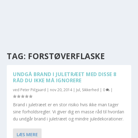
TAG:
FORSTØVERFLASKE
UNDGÅ BRAND I JULETRÆET MED DISSE 8
RÅD DU IKKE MÅ IGNORERE
ved
Peter Piilgaard
|
nov 20, 2014
|
Jul
,
Sikkerhed
|
0
|
Brand i juletræet er en stor risiko hvis ikke man tager
sine forholdsregler. Vi giver dig en masse råd til hvordan
du undgår brand i juletræet og mindre juledekorationer.
LÆS MERE