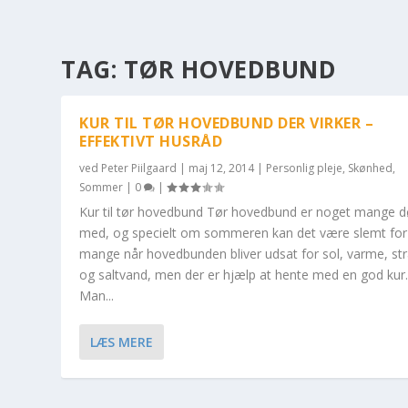
TAG:
TØR HOVEDBUND
KUR TIL TØR HOVEDBUND DER VIRKER –
EFFEKTIVT HUSRÅD
ved
Peter Piilgaard
|
maj 12, 2014
|
Personlig pleje
,
Skønhed
,
Sommer
|
0
|
Kur til tør hovedbund Tør hovedbund er noget mange d
med, og specielt om sommeren kan det være slemt for
mange når hovedbunden bliver udsat for sol, varme, st
og saltvand, men der er hjælp at hente med en god kur
Man...
LÆS MERE