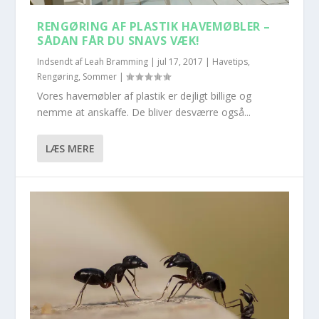
RENGØRING AF PLASTIK HAVEMØBLER –
SÅDAN FÅR DU SNAVS VÆK!
Indsendt af
Leah Bramming
|
jul 17, 2017
|
Havetips
,
Rengøring
,
Sommer
|
Vores havemøbler af plastik er dejligt billige og
nemme at anskaffe. De bliver desværre også...
LÆS MERE