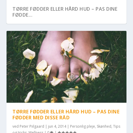
TØRRE FØDDER ELLER HÅRD HUD – PAS DINE
FØDDE...
TØRRE FØDDER ELLER HÅRD HUD – PAS DINE
FØDDER MED DISSE RÅD
ved
Peter Piilgaard
|
jun 4, 2014
|
Personlig pleje
,
Skønhed
,
Tips
og tricks
,
Wellness
|
0
|