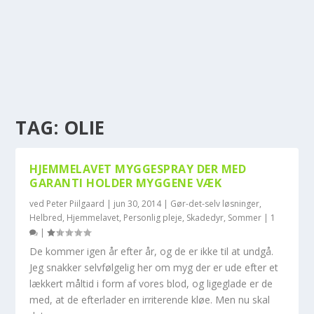
TAG:
OLIE
HJEMMELAVET MYGGESPRAY DER MED
GARANTI HOLDER MYGGENE VÆK
ved
Peter Piilgaard
|
jun 30, 2014
|
Gør-det-selv løsninger
,
Helbred
,
Hjemmelavet
,
Personlig pleje
,
Skadedyr
,
Sommer
|
1
|
De kommer igen år efter år, og de er ikke til at undgå.
Jeg snakker selvfølgelig her om myg der er ude efter et
lækkert måltid i form af vores blod, og ligeglade er de
med, at de efterlader en irriterende kløe. Men nu skal