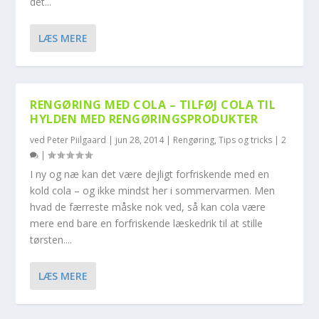
det...
LÆS MERE
RENGØRING MED COLA – TILFØJ COLA TIL
HYLDEN MED RENGØRINGSPRODUKTER
ved
Peter Piilgaard
|
jun 28, 2014
|
Rengøring
,
Tips og tricks
|
2
|
I ny og næ kan det være dejligt forfriskende med en
kold cola – og ikke mindst her i sommervarmen. Men
hvad de færreste måske nok ved, så kan cola være
mere end bare en forfriskende læskedrik til at stille
tørsten....
LÆS MERE