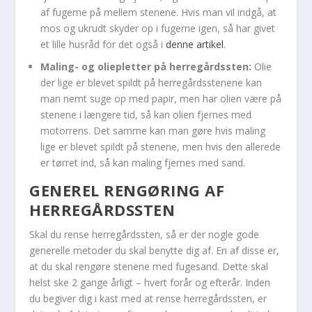
af fugerne på mellem stenene. Hvis man vil indgå, at
mos og ukrudt skyder op i fugerne igen, så har givet
et lille husråd for det også i
denne artikel
.
Maling- og oliepletter på herregårdssten:
Olie
der lige er blevet spildt på herregårdsstenene kan
man nemt suge op med papir, men har olien være på
stenene i længere tid, så kan olien fjernes med
motorrens. Det samme kan man gøre hvis maling
lige er blevet spildt på stenene, men hvis den allerede
er tørret ind, så kan maling fjernes med sand.
GENEREL RENGØRING AF
HERREGÅRDSSTEN
Skal du rense herregårdssten, så er der nogle gode
generelle metoder du skal benytte dig af. En af disse er,
at du skal rengøre stenene med fugesand. Dette skal
helst ske 2 gange årligt – hvert forår og efterår. Inden
du begiver dig i kast med at rense herregårdssten, er