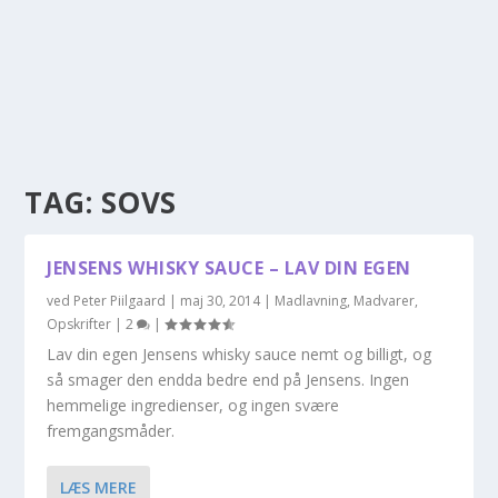
TAG:
SOVS
JENSENS WHISKY SAUCE – LAV DIN EGEN
ved
Peter Piilgaard
|
maj 30, 2014
|
Madlavning
,
Madvarer
,
Opskrifter
|
2
|
Lav din egen Jensens whisky sauce nemt og billigt, og
så smager den endda bedre end på Jensens. Ingen
hemmelige ingredienser, og ingen svære
fremgangsmåder.
LÆS MERE