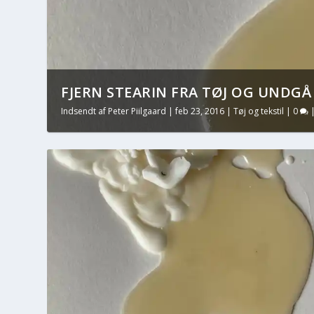
FJERN STEARIN FRA TØJ OG UNDGÅ
Indsendt af
Peter Piilgaard
|
feb 23, 2016
|
Tøj og tekstil
|
0