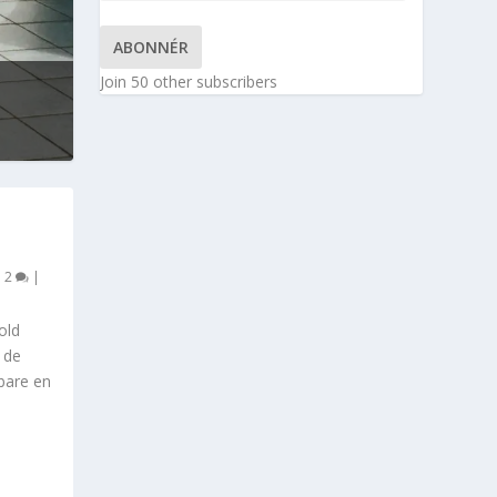
ABONNÉR
Join 50 other subscribers
|
2
|
old
 de
bare en