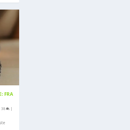
: FRA
|
38
|
ste