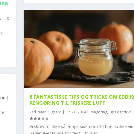
DAN
er
|
0
at
STE BAGEPULV...
8 FANTASTISKE TIPS OG TRICKS OM EDDIKE
0
|
RENGØRING TIL FRISKERE LUFT
tter
ved
Peter Piilgaard
|
jun 21, 2014
|
Rengøring
,
Tips og tricks
e
Vi skrev for ikke så længe siden om 10 ting du ikke vid
bagepulver kunne bruges til, hvilket...