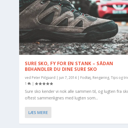
SURE SKO, FY FOR EN STANK – SÅDAN
BEHANDLER DU DINE SURE SKO
ved
Peter Piilgaard
|
jun 7, 2014
|
Fodtøj
,
Rengøring
,
Tips og tri
1
|
Sure sko kender vi nok alle sammen til, og lugten fra sk
oftest sammenlignes med lugten som...
LÆS MERE