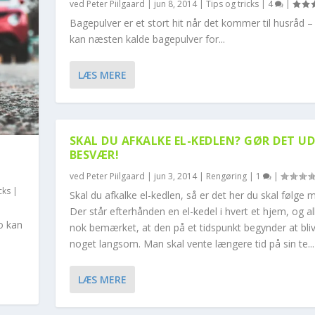
ved
Peter Piilgaard
|
jun 8, 2014
|
Tips og tricks
|
4
|
Bagepulver er et stort hit når det kommer til husråd 
kan næsten kalde bagepulver for...
LÆS MERE
SKAL DU AFKALKE EL-KEDLEN? GØR DET U
BESVÆR!
ved
Peter Piilgaard
|
jun 3, 2014
|
Rengøring
|
1
|
cks
|
Skal du afkalke el-kedlen, så er det her du skal følge 
Der står efterhånden en el-kedel i hvert et hjem, og al
o kan
nok bemærket, at den på et tidspunkt begynder at bli
noget langsom. Man skal vente længere tid på sin te...
LÆS MERE