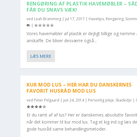
RENGØRING AF PLASTIK HAVEMØBLER – SÅ
FÅR DU SNAVS VÆK!
ved
Leah Bramming
|
jul 17, 2017
|
Havetips
,
Rengøring
,
Somm
|
Vores havemøbler af plastik er dejligt billige og nemme 
anskaffe. De bliver desværre også...
BAGEPULVER – 10 TING DU IKKE VID
LÆS MERE
Indsendt af
Peter Piilgaard
|
jun 8, 2014
|
Tips og tricks
|
4
|
KUR MOD LUS – HER HAR DU DANSKERNES
FAVORIT HUSRÅD MOD LUS
ved
Peter Piilgaard
|
jun 24, 2014
|
Personlig pleje
,
Skadedyr
|
Er du ramt af af lus? Her er danskernes absolutte favori
når det kommer til kur mod lus. Tag et kig ind og læs d
gode husråd same behandlingsmetoder.