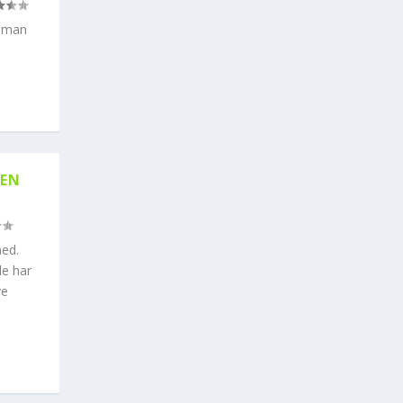
– man
DEN
med.
le har
ve