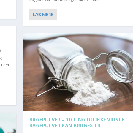
LÆS MERE
k
i det
BAGEPULVER – 10 TING DU IKKE VIDSTE
BAGEPULVER KAN BRUGES TIL