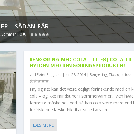
 EDDIKE: FRA RENGØR...
ricks
|
38
|
RENGØRING MED COLA – TILFØJ COLA TIL
HYLDEN MED RENGØRINGSPRODUKTER
ved
Peter Piilgaard
|
jun 28, 2014
|
Rengøring
,
Tips og tricks
I ny og næ kan det være dejligt forfriskende med en k
cola – og ikke mindst her i sommervarmen. Men hvad
færreste måske nok ved, så kan cola være mere end 
forfriskende læskedrik til at stille tørsten....
LÆS MERE