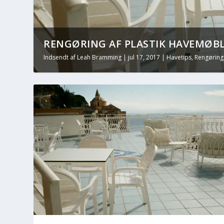
8 FANTASTISKE TIPS OG TRICKS OM
Indsendt af
Peter Piilgaard
|
jun 21, 2014
|
Rengøring
,
Tips og t