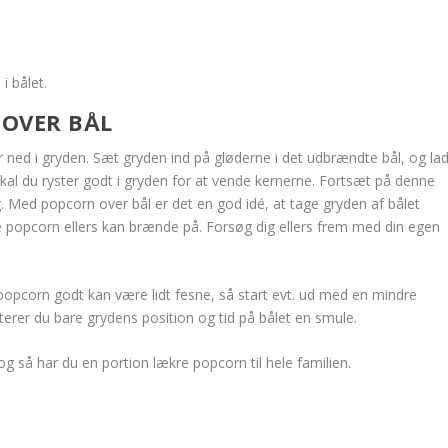
i bålet.
 OVER BÅL
 ned i gryden. Sæt gryden ind på gløderne i det udbrændte bål, og la
kal du ryster godt i gryden for at vende kernerne. Fortsæt på denne
. Med popcorn over bål er det en god idé, at tage gryden af bålet
ne popcorn ellers kan brænde på. Forsøg dig ellers frem med din egen
popcorn godt kan være lidt fesne, så start evt. ud med en mindre
terer du bare grydens position og tid på bålet en smule.
og så har du en portion lækre popcorn til hele familien.