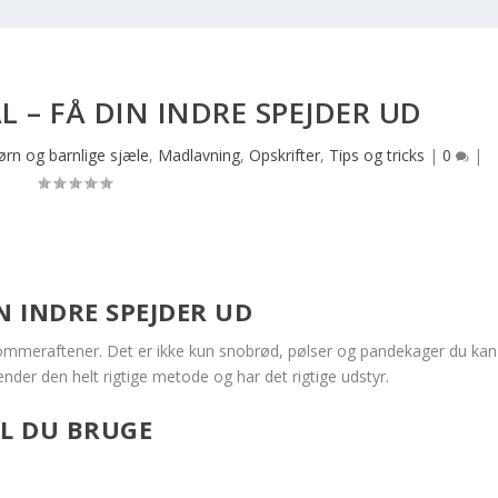
 – FÅ DIN INDRE SPEJDER UD
ørn og barnlige sjæle
,
Madlavning
,
Opskrifter
,
Tips og tricks
|
0
|
N INDRE SPEJDER UD
e sommeraftener. Det er ikke kun snobrød, pølser og pandekager du kan
nder den helt rigtige metode og har det rigtige udstyr.
AL DU BRUGE