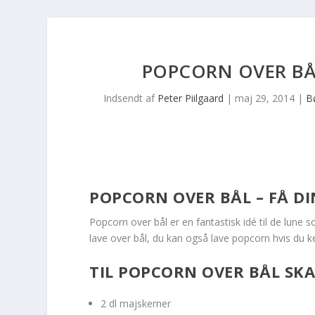
POPCORN OVER BÅL
Indsendt af
Peter Piilgaard
|
maj 29, 2014
|
B
POPCORN OVER BÅL – FÅ DI
Popcorn over bål er en fantastisk idé til de lun
lave over bål, du kan også lave popcorn hvis du ke
TIL POPCORN OVER BÅL SK
2 dl majskerner