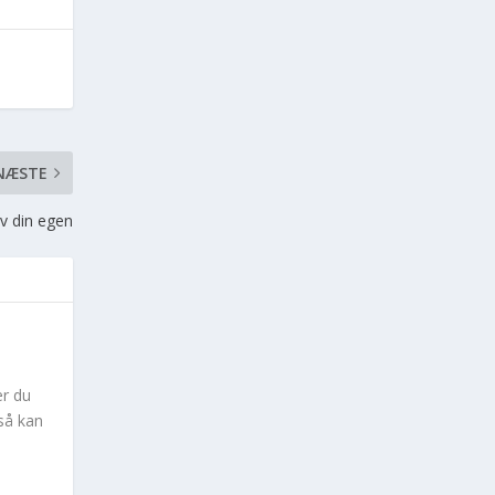
NÆSTE
v din egen
er du
så kan