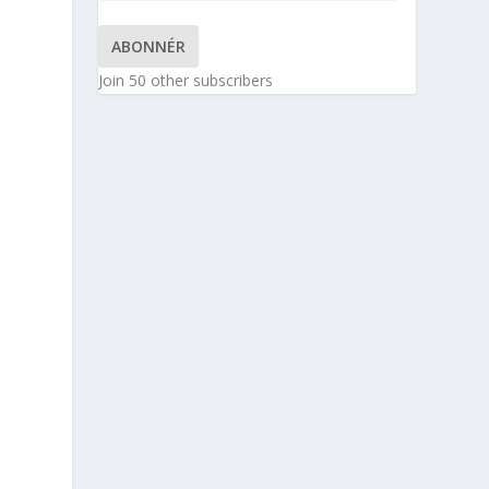
ABONNÉR
Join 50 other subscribers
d